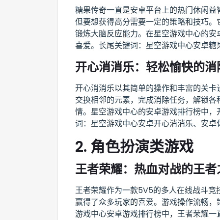
糖果传奇一直是安卓平台上的热门休闲益
但要想获得高分需要一定的策略和技巧。
锻炼大脑反应能力。在星空游戏中心的安
喜爱。长尾关键词：星空游戏中心安卓糖
开心消消乐：轻松愉快的消
开心消消乐以其简单的操作和丰富的关卡
交换相邻的元素，完成消除任务，解锁各
情。星空游戏中心的安卓游戏排行榜中，
词：星空游戏中心安卓开心消消乐、安卓
2. 角色扮演类游戏
王者荣耀：热血对战的王者
王者荣耀作为一款5V5的多人在线战斗
赢得了众多玩家的喜爱。游戏操作流畅，
游戏中心安卓游戏排行榜中，王者荣耀一