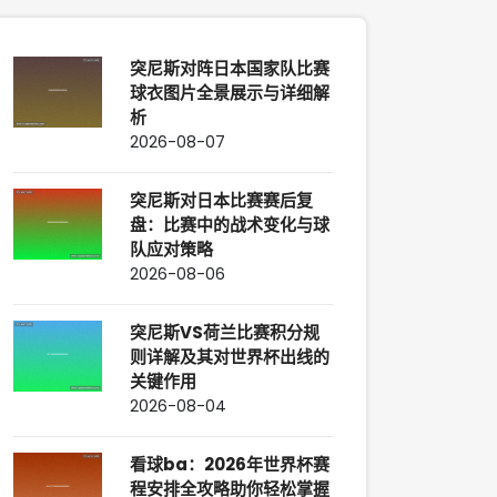
突尼斯对阵日本国家队比赛
球衣图片全景展示与详细解
析
2026-08-07
突尼斯对日本比赛赛后复
盘：比赛中的战术变化与球
队应对策略
2026-08-06
突尼斯VS荷兰比赛积分规
则详解及其对世界杯出线的
关键作用
2026-08-04
看球ba：2026年世界杯赛
程安排全攻略助你轻松掌握