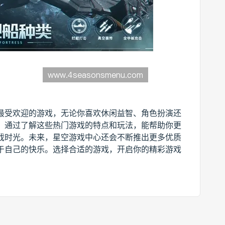
最受欢迎的游戏，无论你喜欢休闲益智、角色扮演还
。通过了解这些热门游戏的特点和玩法，能帮助你更
戏时光。未来，星空游戏中心还会不断推出更多优质
于自己的快乐。选择合适的游戏，开启你的精彩游戏