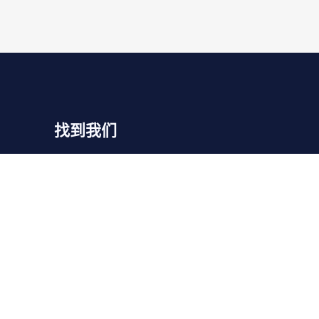
找到我们
地址:
中的裁
比赛结
佛山市顺德区大良街道办事
处德和社区居民委员会新城
区观绿路4号恒实置业广场1
号楼21楼
电话:
赛后复
18000752911
变化与
邮箱: