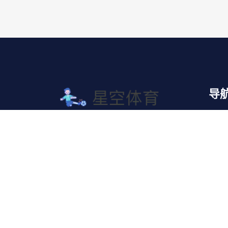
导
星空体育XK·星空体育
app_【4seasonsmenu.com】
XINGKONG SPORTS·莱切足球俱
乐部官方区域合作伙伴欢迎您，一
起来感受星空体育真人娱乐
【4seasonsmenu.com】带来的
快乐！欢迎来到星空体育app和我
们一起体验星空体育电竞、星空体
育官网登录最优质的在线服务！星