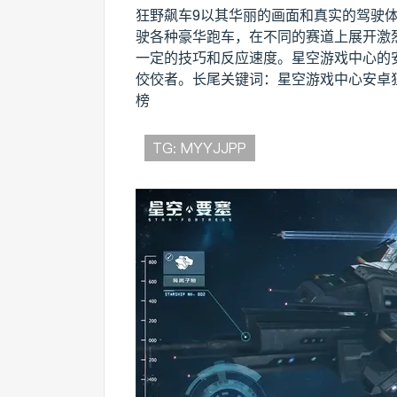
狂野飙车9以其华丽的画面和真实的驾驶
驶各种豪华跑车，在不同的赛道上展开激
一定的技巧和反应速度。星空游戏中心的
佼佼者。长尾关键词：星空游戏中心安卓
榜