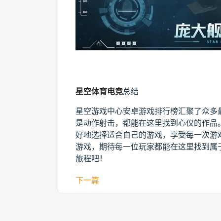
星空体育电竞
总结
星空游戏中心安卓游戏排行榜汇聚了众多
是动作射击，都能在这里找到心仪的作品
好地选择适合自己的游戏，享受每一次游
游戏，期待每一位玩家都能在这里找到属
旅程吧！
下一篇