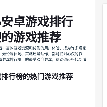
心安卓游戏排行
迎的游戏推荐
借丰富的游戏资源和优质的用户体验，成为许多玩家
，无论是休闲、策略还是动作，都能找到心仪的作
卓游戏排行榜上的最受欢迎游戏，帮助你轻松找到适
戏排行榜的热门游戏推荐