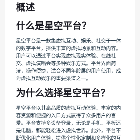
概述
什么是星空平台？
星空平台是一款集虚拟互动、娱乐、社交于一体
的数字平台，提供丰富的虚拟场景和互动内容。
用户可以通过平台实现虚拟现实体验、在线社
交、虚拟演唱会等多种娱乐方式。平台界面简
洁，操作便捷，适合不同年龄层的用户使用，成
为虚拟互动娱乐的重要渠道之一。
为什么选择星空平台？
星空平台以其高品质的虚拟互动体验、丰富的内
容资源和便捷的入口方式赢得了众多用户的喜
爱。平台支持多设备登录，无论是手机、平板还
是电脑，都能轻松进入虚拟世界。此外，平台不
断优化用户体验，提供个性化定制和多样化的互