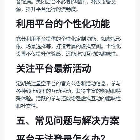
音饱满。关闭后台不必要的程序，释放设备资
源，提升平台运行的流畅度。
利用平台的个性化功能
充分利用平台提供的个性化定制功能，如虚拟形
象、场景选择等，打造专属的虚拟空间。个性化
设置不仅提升体验感，还能增加互动的趣味性。
关注平台最新活动
定期关注星空平台的官方公告和活动信息，参与
各种线上线下的互动活动，获得丰富的奖励和特
殊体验。活跃的参与还能增强虚拟互动的趣味性
和社交性。
五、常见问题与解决方案
平台无法登录怎么办？