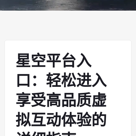
星空平台入
口：轻松进入
享受高品质虚
拟互动体验的