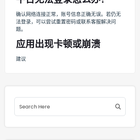
确认网络连接正常，账号信息正确无误。若仍无
法登录，可以尝试重置密码或联系客服解决问
题。
应用出现卡顿或崩溃
建议