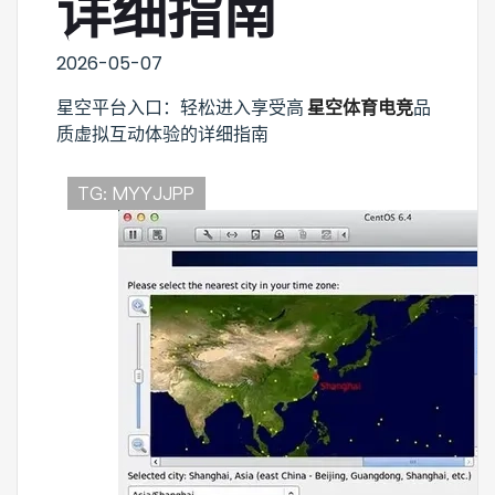
详细指南
2026-05-07
星空平台入口：轻松进入享受高
星空体育电竞
品
质虚拟互动体验的详细指南