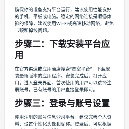
确保你的设备支持平台运行，建议使用性能良好
的手机、平板或电脑。稳定的网络连接是顺畅体
验的保障，建议使用Wi-Fi或高速移动网络，避免
卡顿和掉线问题。
步骤二：下载安装平台应
用
在官方渠道或应用商店搜索“星空平台”，下载安
装最新版本的应用程序。安装完成后，打开应
用，进入登录界面。首次使用的用户可以选择注
册账号，已有账号的用户直接登录即可。
步骤三：登录与账号设置
使用注册的账号信息登录平台，建议完善个人资
料，设置个性化头像和昵称。登录后，可以根据